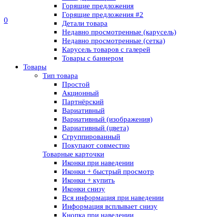
Горящие предложения
Горящие предложения​ #2
0
Детали товара
Недавно просмотренные (карусель)
Недавно просмотренные (сетка)​
Карусель товаров с галерей
Товары с баннером
Товары
Тип товара
Простой
Акционный
Партнёрский
Вариативный
Вариативный (изображения)
Вариативный (цвета)
Сгруппированный
Покупают совместно
Товарные карточки
Иконки при наведении
Иконки + быстрый просмотр
Иконки + купить
Иконки снизу
Вся информация при наведении
Информация всплывает снизу
Кнопка при наведении