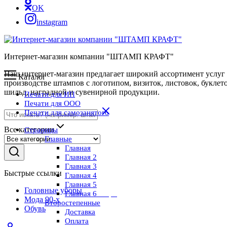
OK
instagram
Интернет-магазин компании "ШТАМП КРАФТ"
Наш интернет-магазин предлагает широкий ассортимент услуг
Каталог
производстве штампов с логотипом, визиток, листовок, буклето
шильд, наградной и сувенирной продукции.
Печати для ИП
Печати для ООО
Печати для самозанятого
Все категории
Страницы
Главные
Главная
Главная 2
Главная 3
Быстрые ссылки
Главная 4
Главная 5
Головные уборы
Главная 6
Скоро
Мода 90-х
Второстепенные
Обувь
Доставка
Оплата