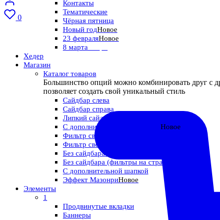
Контакты
Тематические
0
Чёрная пятница
Новый год
Новое
23 февраля
Новое
8 марта
Скоро
Хедер
Магазин
Каталог товаров
Большинство опций можно комбинировать друг с д
позволяет создать свой уникальный стиль
Сайдбар слева
Сайдбар справа
Липкий сайдбар
С дополнительным слайдером
Новое
Фильтр свёрнут
Фильтр сверху
Без сайдбара (фильтры сбоку)
Без сайдбара (фильтры на странице)
С дополнительной шапкой
Эффект Мазонри
Новое
Элементы
1
Продвинутые вкладки
Баннеры