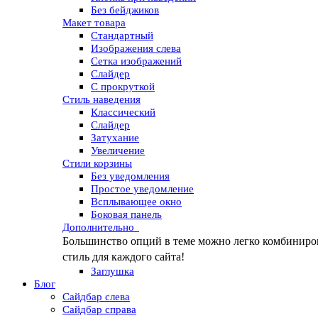
Без бейджиков
Макет товара
Стандартный
Изображения слева
Сетка изображений
Слайдер
С прокруткой
Стиль наведения
Классический
Слайдер
Затухание
Увеличение
Стили корзины
Без уведомления
Простое уведомление
Всплывающее окно
Боковая панель
Дополнительно
?
Большинство опций в теме можно легко комбинирова
стиль для каждого сайта!
Заглушка
Блог
Сайдбар слева
Сайдбар справа