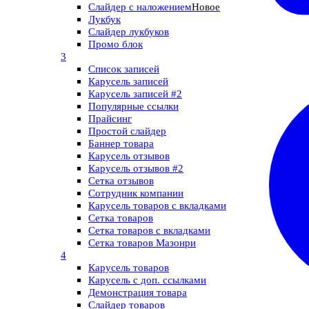
Слайдер с наложением
Новое
Лукбук
Слайдер лукбуков
Промо блок
3
Список записей
Карусель записей
Карусель записей #2
Популярные ссылки
Прайсинг
Простой слайдер
Баннер товара
Карусель отзывов
Карусель отзывов​ #2
Сетка отзывов
Сотрудник компании
Карусель товаров с вкладками
Сетка товаров
Сетка товаров с вкладками​
Сетка товаров Мазонри
4
Карусель товаров
Карусель с доп. ссылками
Демонстрация товара
Слайдер товаров