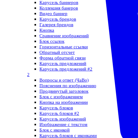
Карусель баннеров
Коллекция банеров
Видео баннер
Карусель брендов
Галерея брендов
Кнопка
Сравнение изображений
Блок ссылок
Горизонтальные ссылки
Обратный отсчет
Форма обратной связи
Карусель предложений
Карусель предложений​ #2
2
Вопросы и ответ (ЧаВо)
Пояснения по изображению
Продвинутый заголовок
Блок с изображением
Кнопка на изображении
Карусель блоков
Карусель блоков​ #2
Карусель изображений
Изображение с текстом
Блок с иконкой
Карусель блоков с иконками