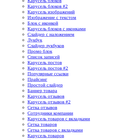
Карусель блоков
Карусель блоков​ #2
Карусель изображений
Изображение с текстом
Блок с иконкой
Карусель блоков с иконками
Слайдер с наложением
Лукбук
Слайдер лукбуков
Промо блок
Список записей
Карусель постов
Карусель постов #2
Популярные ссылки
Прайсинг
Простой слайдер
Баннер товара
Карусель отзывов
Карусель отзывов​ #2
Сетка отзывов
Сотрудники компании​
Карусель товаров с вкладками
Сетка товаров
Сетка товаров с вкладками​
Карусель товаров