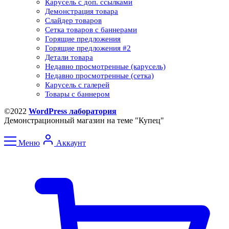
Карусель с доп. ссылками
Демонстрация товара
Слайдер товаров
Сетка товаров с баннерами​
Горящие предложения
Горящие предложения​ #2
Детали товара
Недавно просмотренные (карусель)
Недавно просмотренные (сетка)​
Карусель с галерей
Товары с баннером
©2022
WordPress лаборатория
Демонстрационный магазин на теме "Купец"
Меню
Аккаунт