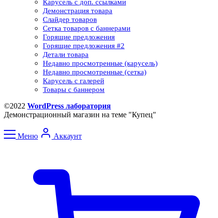
Карусель с доп. ссылками
Демонстрация товара
Слайдер товаров
Сетка товаров с баннерами​
Горящие предложения
Горящие предложения​ #2
Детали товара
Недавно просмотренные (карусель)
Недавно просмотренные (сетка)​
Карусель с галерей
Товары с баннером
©2022
WordPress лаборатория
Демонстрационный магазин на теме "Купец"
Меню
Аккаунт