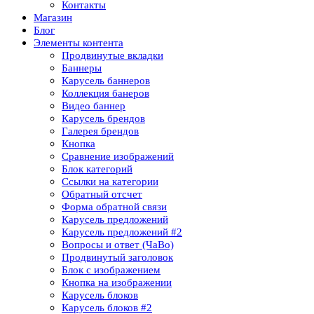
Контакты
Магазин
Блог
Элементы контента
Продвинутые вкладки
Баннеры
Карусель баннеров
Коллекция банеров
Видео баннер
Карусель брендов
Галерея брендов
Кнопка
Сравнение изображений
Блок категорий
Ссылки на категории
Обратный отсчет
Форма обратной связи
Карусель предложений
Карусель предложений​ #2
Вопросы и ответ (ЧаВо)
Продвинутый заголовок
Блок с изображением
Кнопка на изображении
Карусель блоков
Карусель блоков​ #2