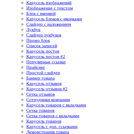
Карусель изображений
Изображение с текстом
Блок с иконкой
Карусель блоков с иконками
Слайдер с наложением
Лукбук
Слайдер лукбуков
Промо блок
Список записей
Карусель постов
Карусель постов #2
Популярные ссылки
Прайсинг
Простой слайдер
Баннер товара
Карусель отзывов
Карусель отзывов​ #2
Сетка отзывов
Сотрудники компании​
Карусель товаров с вкладками
Сетка товаров
Сетка товаров с вкладками​
Карусель товаров
Карусель с доп. ссылками
Демонстрация товара