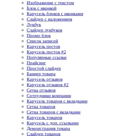
Изображение с текстом
Блок с иконкой
Карусель блоков с иконками
Слайдер с наложением
Лукбук
Слайдер лукбуков
Промо блок
Список записей
Карусель постов
Карусель постов #2
Популярные ссылки
Прайсинг
Простой слайдер
Баннер товара
Карусель отзывов
Карусель отзывов​ #2
Сетка отзывов
Сотрудники компании​
Карусель товаров с вкладками
Сетка товаров
Сетка товаров с вкладками​
Карусель товаров
Карусель с доп. ссылками
Демонстрация товара
Слайдер товаров