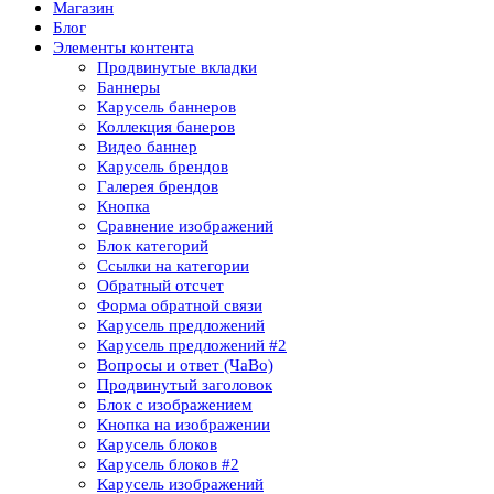
Магазин
Блог
Элементы контента
Продвинутые вкладки
Баннеры
Карусель баннеров
Коллекция банеров
Видео баннер
Карусель брендов
Галерея брендов
Кнопка
Сравнение изображений
Блок категорий
Ссылки на категории
Обратный отсчет
Форма обратной связи
Карусель предложений
Карусель предложений​ #2
Вопросы и ответ (ЧаВо)
Продвинутый заголовок
Блок с изображением
Кнопка на изображении
Карусель блоков
Карусель блоков​ #2
Карусель изображений