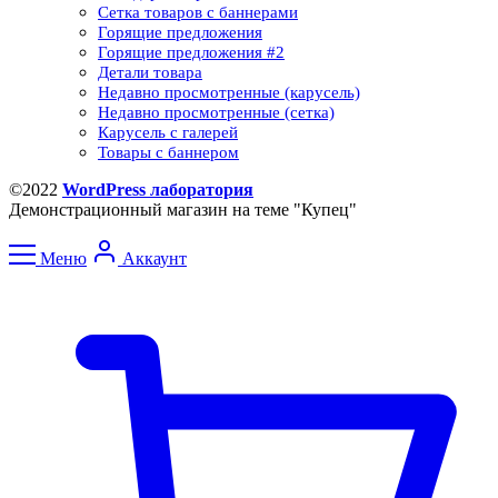
Сетка товаров с баннерами​
Горящие предложения
Горящие предложения​ #2
Детали товара
Недавно просмотренные (карусель)
Недавно просмотренные (сетка)​
Карусель с галерей
Товары с баннером
©2022
WordPress лаборатория
Демонстрационный магазин на теме "Купец"
Меню
Аккаунт