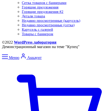
Сетка товаров с баннерами​
Горящие предложения
Горящие предложения​ #2
Детали товара
Недавно просмотренные (карусель)
Недавно просмотренные (сетка)​
Карусель с галерей
Товары с баннером
©2022
WordPress лаборатория
Демонстрационный магазин на теме "Купец"
Меню
Аккаунт