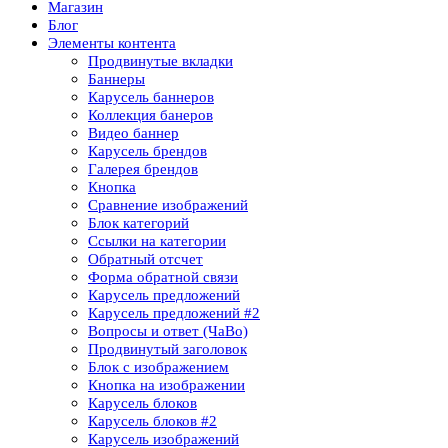
Магазин
Блог
Элементы контента
Продвинутые вкладки
Баннеры
Карусель баннеров
Коллекция банеров
Видео баннер
Карусель брендов
Галерея брендов
Кнопка
Сравнение изображений
Блок категорий
Ссылки на категории
Обратный отсчет
Форма обратной связи
Карусель предложений
Карусель предложений​ #2
Вопросы и ответ (ЧаВо)
Продвинутый заголовок
Блок с изображением
Кнопка на изображении
Карусель блоков
Карусель блоков​ #2
Карусель изображений