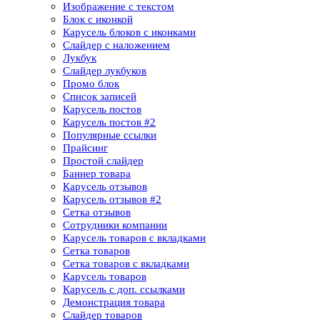
Изображение с текстом
Блок с иконкой
Карусель блоков с иконками
Слайдер с наложением
Лукбук
Слайдер лукбуков
Промо блок
Список записей
Карусель постов
Карусель постов #2
Популярные ссылки
Прайсинг
Простой слайдер
Баннер товара
Карусель отзывов
Карусель отзывов​ #2
Сетка отзывов
Сотрудники компании​
Карусель товаров с вкладками
Сетка товаров
Сетка товаров с вкладками​
Карусель товаров
Карусель с доп. ссылками
Демонстрация товара
Слайдер товаров