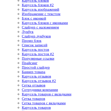
Карусель блоков
Карусель блоков​ #2
Карусель изображений
Изображение с текстом
Блок с иконкой
Карусель блоков с иконками
Слайдер с наложением
Лукбук
Слайдер лукбуков
Промо блок
Список записей
Карусель постов
Карусель постов #2
Популярные ссылки
Прайсинг
Простой слайдер
Баннер товара
Карусель отзывов
Карусель отзывов​ #2
Сетка отзывов
Сотрудники компании​
Карусель товаров с вкладками
Сетка товаров
Сетка товаров с вкладками​
Карусель товаров