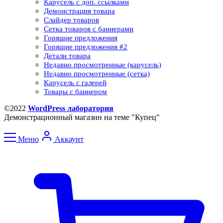
Карусель с доп. ссылками
Демонстрация товара
Слайдер товаров
Сетка товаров с баннерами​
Горящие предложения
Горящие предложения​ #2
Детали товара
Недавно просмотренные (карусель)
Недавно просмотренные (сетка)​
Карусель с галерей
Товары с баннером
©2022
WordPress лаборатория
Демонстрационный магазин на теме "Купец"
Меню
Аккаунт