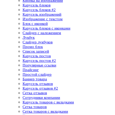
Кнопка на изображении
Карусель блоков
Карусель блоков​ #2
Карусель изображений
Изображение с текстом
Блок с иконкой
Карусель блоков с иконками
Слайдер с наложением
Лукбук
Слайдер лукбуков
Промо блок
Список записей
Карусель постов
Карусель постов #2
Популярные ссылки
Прайсинг
Простой слайдер
Баннер товара
Карусель отзывов
Карусель отзывов​ #2
Сетка отзывов
Сотрудники компании​
Карусель товаров с вкладками
Сетка товаров
Сетка товаров с вкладками​